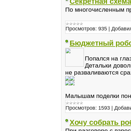
Секретная схема
По многочисленным п
Просмотров:
935
|
Добави
Бюджетный робо
Попался на гла
Детальки довол
не разваливаются сраз
Малышам поделки понр
Просмотров:
1593
|
Добав
Хочу собрать ро
При разговоре с взро